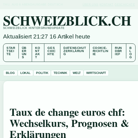
THU, AUG 6
ABENDAUSGABE
DEUTSCH
ÜBER UNS
KONTAKT
GESCHICHTE
SCHWEIZBLICK.CH
SCHWEIZBLICK HINTERGRUNDUPDATE
Aktualisiert 21:27
16 Artikel heute
STAR
ÜB
KO
GES
DATENSCHUT
COOKIE-
RUN
B
TSEI
ER
NT
CHIC
ZERKLÄRUN
RICHTLIN
DBR
L
TE
UN
AK
HTE
G
IE
IEF
O
S
T
G
BLOG
LOKAL
POLITIK
TECHNIK
WELT
WIRTSCHAFT
Taux de change euros chf:
Wechselkurs, Prognosen &
Erklärungen