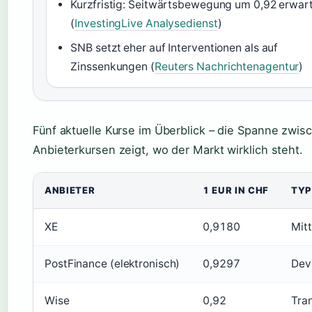
Kurzfristig: Seitwärtsbewegung um 0,92 erwar
(
InvestingLive Analysedienst
)
SNB setzt eher auf Interventionen als auf
Zinssenkungen (
Reuters Nachrichtenagentur
)
Fünf aktuelle Kurse im Überblick – die Spanne zwis
Anbieterkursen zeigt, wo der Markt wirklich steht.
ANBIETER
1 EUR IN CHF
TYP
XE
0,9180
Mitt
PostFinance (elektronisch)
0,9297
Dev
Wise
0,92
Tra