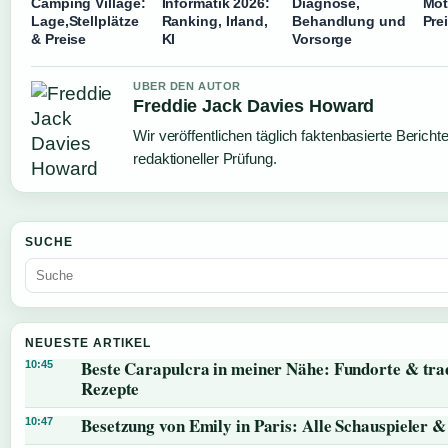
Camping Village:
Informatik 2026:
Diagnose,
Mot
Lage,Stellplätze
Ranking, Irland,
Behandlung und
Pre
& Preise
KI
Vorsorge
UBER DEN AUTOR
Freddie Jack Davies Howard
Wir veröffentlichen täglich faktenbasierte Bericht
redaktioneller Prüfung.
SUCHE
NEUESTE ARTIKEL
Beste Carapulcra in meiner Nähe: Fundorte & trad
10:45
Rezepte
Besetzung von Emily in Paris: Alle Schauspieler &
10:47