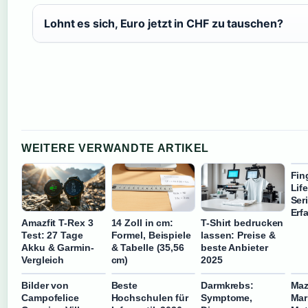
Lohnt es sich, Euro jetzt in CHF zu tauschen?
WEITERE VERWANDTE ARTIKEL
Fin
Lif
Ser
Erf
Amazfit T-Rex 3
14 Zoll in cm:
T-Shirt bedrucken
Test: 27 Tage
Formel, Beispiele
lassen: Preise &
Akku & Garmin-
& Tabelle (35,56
beste Anbieter
Vergleich
cm)
2025
Bilder von
Beste
Darmkrebs:
Maz
Campofelice
Hochschulen für
Symptome,
Mar