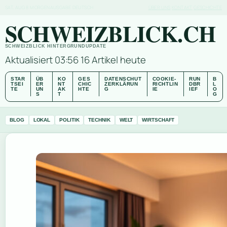
SAT, AUG 8
MORGENAUSGABE
DEUTSCH
ÜBER UNS
KONTAKT
GESCHICHTE
SCHWEIZBLICK.CH
SCHWEIZBLICK HINTERGRUNDUPDATE
Aktualisiert 03:56
16 Artikel heute
STAR
ÜB
KO
GES
DATENSCHUT
COOKIE-
RUN
B
TSEI
ER
NT
CHIC
ZERKLÄRUN
RICHTLIN
DBR
L
TE
UN
AK
HTE
G
IE
IEF
O
S
T
G
BLOG
LOKAL
POLITIK
TECHNIK
WELT
WIRTSCHAFT