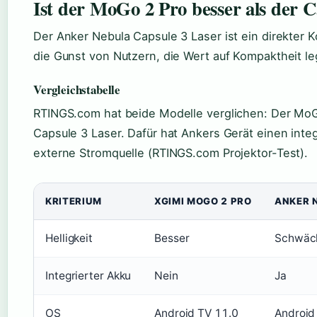
Ist der MoGo 2 Pro besser als der C
Der Anker Nebula Capsule 3 Laser ist ein direkter
die Gunst von Nutzern, die Wert auf Kompaktheit le
Vergleichstabelle
RTINGS.com hat beide Modelle verglichen: Der MoGo 
Capsule 3 Laser. Dafür hat Ankers Gerät einen int
externe Stromquelle (RTINGS.com Projektor-Test).
KRITERIUM
XGIMI MOGO 2 PRO
ANKER 
Helligkeit
Besser
Schwäc
Integrierter Akku
Nein
Ja
OS
Android TV 11.0
Android