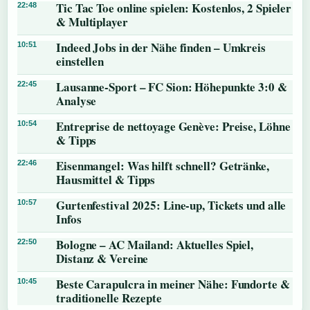
Tic Tac Toe online spielen: Kostenlos, 2 Spieler
22:48
& Multiplayer
Indeed Jobs in der Nähe finden – Umkreis
10:51
einstellen
Lausanne-Sport – FC Sion: Höhepunkte 3:0 &
22:45
Analyse
Entreprise de nettoyage Genève: Preise, Löhne
10:54
& Tipps
Eisenmangel: Was hilft schnell? Getränke,
22:46
Hausmittel & Tipps
Gurtenfestival 2025: Line-up, Tickets und alle
10:57
Infos
Bologne – AC Mailand: Aktuelles Spiel,
22:50
Distanz & Vereine
Beste Carapulcra in meiner Nähe: Fundorte &
10:45
traditionelle Rezepte