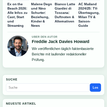
Ex on the
Malene Degn
Bianco Latte
AC Mailand
Beach 2026:
und Nino
Giardini di
2024/25: TV-
Alle Infos zu
Schurter:
Toscana:
Übertragung,
Cast, Start
Beziehung,
Duftnoten &
Milan TV &
und
Kinder &
Alternativen
Saison-
Streaming
News
Guide
UBER DEN AUTOR
Freddie Jack Davies Howard
Wir veröffentlichen täglich faktenbasierte
Berichte mit laufender redaktioneller
Prüfung.
SUCHE
Los
NEUESTE ARTIKEL