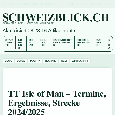
MON, AUG 10
MORGENAUSGABE
DEUTSCH
ÜBER UNS
KONTAKT
GESCHICHTE
SCHWEIZBLICK.CH
SCHWEIZBLICK HINTERGRUNDUPDATE
Aktualisiert 08:28
16 Artikel heute
STAR
ÜB
KO
GES
DATENSCHUT
COOKIE-
RUN
B
TSEI
ER
NT
CHIC
ZERKLÄRUN
RICHTLIN
DBR
L
TE
UN
AK
HTE
G
IE
IEF
O
S
T
G
BLOG
LOKAL
POLITIK
TECHNIK
WELT
WIRTSCHAFT
TT Isle of Man – Termine,
Ergebnisse, Strecke
2024/2025