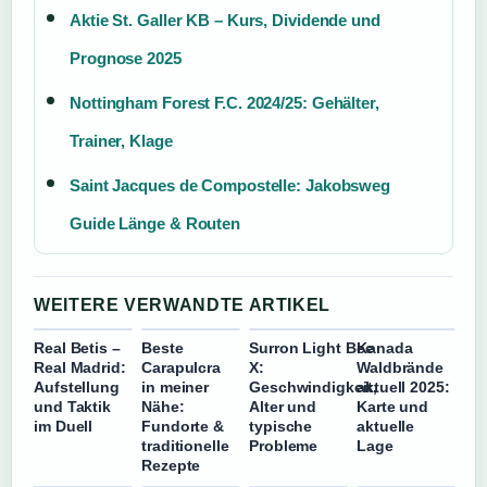
Aktie St. Galler KB – Kurs, Dividende und
Prognose 2025
Nottingham Forest F.C. 2024/25: Gehälter,
Trainer, Klage
Saint Jacques de Compostelle: Jakobsweg
Guide Länge & Routen
WEITERE VERWANDTE ARTIKEL
Real Betis –
Beste
Surron Light Bee
Kanada
Real Madrid:
Carapulcra
X:
Waldbrände
Aufstellung
in meiner
Geschwindigkeit,
aktuell 2025:
und Taktik
Nähe:
Alter und
Karte und
im Duell
Fundorte &
typische
aktuelle
traditionelle
Probleme
Lage
Rezepte