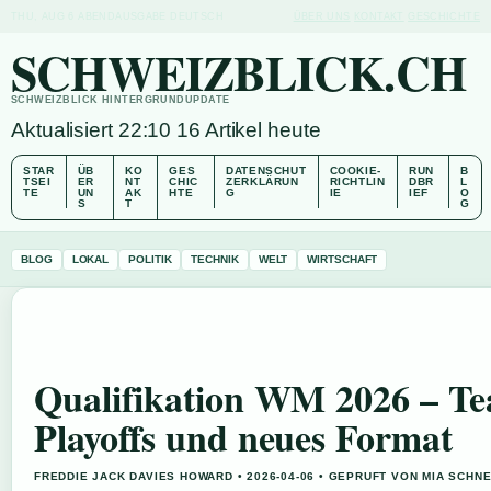
THU, AUG 6
ABENDAUSGABE
DEUTSCH
ÜBER UNS
KONTAKT
GESCHICHTE
SCHWEIZBLICK.CH
SCHWEIZBLICK HINTERGRUNDUPDATE
Aktualisiert 22:10
16 Artikel heute
STAR
ÜB
KO
GES
DATENSCHUT
COOKIE-
RUN
B
TSEI
ER
NT
CHIC
ZERKLÄRUN
RICHTLIN
DBR
L
TE
UN
AK
HTE
G
IE
IEF
O
S
T
G
BLOG
LOKAL
POLITIK
TECHNIK
WELT
WIRTSCHAFT
Qualifikation WM 2026 – Te
Playoffs und neues Format
FREDDIE JACK DAVIES HOWARD • 2026-04-06 • GEPRUFT VON MIA SCHN