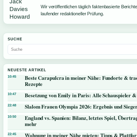
Wir veröffentlichen täglich faktenbasierte Berichte
laufender redaktioneller Prüfung.
SUCHE
NEUESTE ARTIKEL
Beste Carapulcra in meiner Nähe: Fundorte & trad
10:45
Rezepte
Besetzung von Emily in Paris: Alle Schauspieler &
10:47
Slalom Frauen Olympia 2026: Ergebnis und Siege
22:48
England vs. Spanien: Bilanz, letztes Spiel, Übertr
10:50
mehr
Wohnung in meiner Nähe mieten: Tipps & Plattfo
22:45