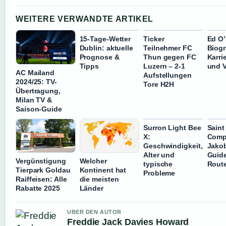
WEITERE VERWANDTE ARTIKEL
15-Tage-Wetter
Ticker
Ed O’
Dublin: aktuelle
Teilnehmer FC
Biogr
Prognose &
Thun gegen FC
Karri
Tipps
Luzern – 2-1
und 
AC Mailand
Aufstellungen
2024/25: TV-
Tore H2H
Übertragung,
Milan TV &
Saison-Guide
Surron Light Bee
Saint
X:
Compo
Geschwindigkeit,
Jako
Alter und
Guid
Vergünstigung
Welcher
typische
Rout
Tierpark Goldau
Kontinent hat
Probleme
Raiffeisen: Alle
die meisten
Rabatte 2025
Länder
UBER DEN AUTOR
Freddie Jack Davies Howard