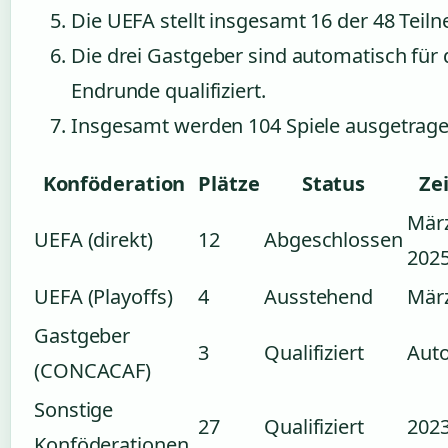
Die UEFA stellt insgesamt 16 der 48 Teil
Die drei Gastgeber sind automatisch für 
Endrunde qualifiziert.
Insgesamt werden 104 Spiele ausgetrage
Konföderation
Plätze
Status
Ze
Mär
UEFA (direkt)
12
Abgeschlossen
202
UEFA (Playoffs)
4
Ausstehend
Mär
Gastgeber
3
Qualifiziert
Aut
(CONCACAF)
Sonstige
27
Qualifiziert
202
Konföderationen