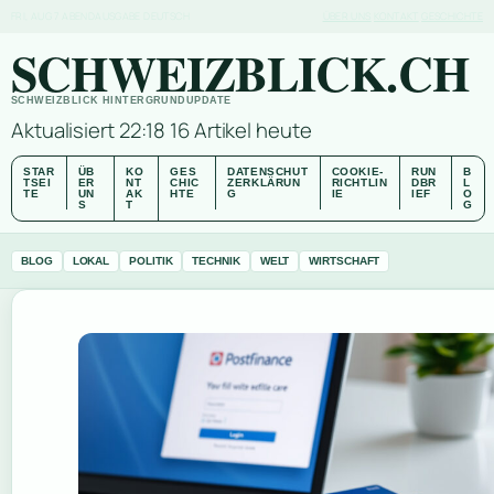
FRI, AUG 7
ABENDAUSGABE
DEUTSCH
ÜBER UNS
KONTAKT
GESCHICHTE
SCHWEIZBLICK.CH
SCHWEIZBLICK HINTERGRUNDUPDATE
Aktualisiert 22:18
16 Artikel heute
STAR
ÜB
KO
GES
DATENSCHUT
COOKIE-
RUN
B
TSEI
ER
NT
CHIC
ZERKLÄRUN
RICHTLIN
DBR
L
TE
UN
AK
HTE
G
IE
IEF
O
S
T
G
BLOG
LOKAL
POLITIK
TECHNIK
WELT
WIRTSCHAFT