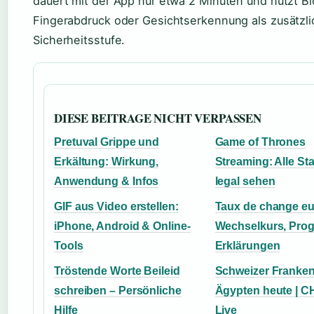
dauert mit der App nur etwa 2 Minuten und nutzt Bi
Fingerabdruck oder Gesichtserkennung als zusätzl
Sicherheitsstufe.
DIESE BEITRAGE NICHT VERPASSEN
Pretuval Grippe und
Game of Thrones
Erkältung: Wirkung,
Streaming: Alle Sta
Anwendung & Infos
legal sehen
GIF aus Video erstellen:
Taux de change eu
iPhone, Android & Online-
Wechselkurs, Pro
Tools
Erklärungen
Tröstende Worte Beileid
Schweizer Franke
schreiben – Persönliche
Ägypten heute | 
Hilfe
Live