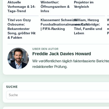
Aktuelle
Winterthur:
Projektor im
Vorhersage & 14-
Öffnungszeiten &
Vergleich
Tage-Trend
Infos
Titel von Ozzy
Klassement Schweizer
William, Herzog
Osbourne:
Fussballnationalmannschaft
von Cambridge:
m
Bekanntester
| FIFA-Ranking
Titel, Familie und
m
Song, größter Hit
Leben
P
& Fakten
UBER DEN AUTOR
Freddie Jack Davies Howard
Wir veröffentlichen täglich faktenbasierte Bericht
redaktioneller Prüfung.
SUCHE