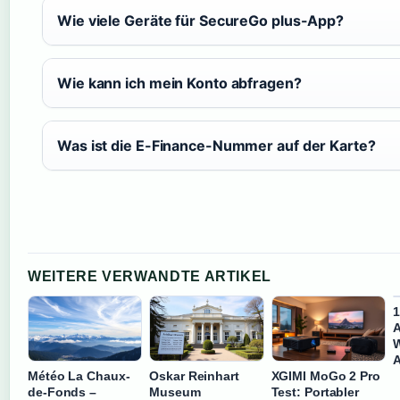
Wie viele Geräte für SecureGo plus-App?
Wie kann ich mein Konto abfragen?
Was ist die E-Finance-Nummer auf der Karte?
WEITERE VERWANDTE ARTIKEL
1
A
W
A
Météo La Chaux-
Oskar Reinhart
XGIMI MoGo 2 Pro
de-Fonds –
Museum
Test: Portabler