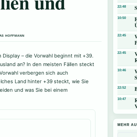
lien und
22:48
E
10:50
22:45
IAS HOFFMANN
V
22:45
Display – die Vorwahl beginnt mit +39.
Ausland an? In den meisten Fällen steckt
10:46
n Vorwahl verbergen sich auch
lches Land hinter +39 steckt, wie Sie
22:52
eiden und was Sie bei einem
10:47
V
MEHR AU