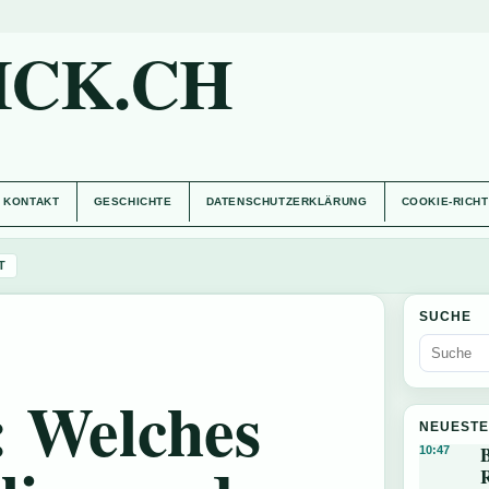
ICK.CH
KONTAKT
GESCHICHTE
DATENSCHUTZERKLÄRUNG
COOKIE-RICHT
T
SUCHE
: Welches
NEUESTE
B
10:47