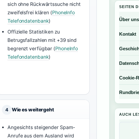
sich ohne Rückwärtssuche nicht
SEITEN 
zweifelsfrei klären (
PhoneInfo
Über uns
Telefondatenbank
)
Offizielle Statistiken zu
Kontakt
Betrugsfallzahlen mit +39 sind
begrenzt verfügbar (
PhoneInfo
Geschich
Telefondatenbank
)
Datensch
Cookie-Ri
Rundbrie
Wie es weitergeht
4
AUCH LE
Angesichts steigender Spam-
Anrufe aus dem Ausland wird