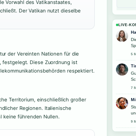
le Vorwahl des Vatikanstaates,
chließt. Der Vatikan nutzt dieselbe
LIVE-K
Ha
Di
Sp
ur der Vereinten Nationen für die
5 
 festgelegt. Diese Zuordnung ist
Ti
 Telekommunikationsbehörden respektiert.
Gu
Sc
7 
che Territorium, einschließlich großer
Mi
St
dlicher Regionen. Italienische
un
keine führenden Nullen.
he
9 