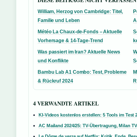
DIESE BEITRAGE NICHT VERPASSEN
William, Herzog von Cambridge: Titel,
P
Familie und Leben
A
Météo La Chaux-de-Fonds – Aktuelle
S
Vorhersage & 14-Tage-Trend
k
Was passiert im Iran? Aktuelle News
W
und Konflikte
S
Bambu Lab A1 Combo: Test, Probleme
M
& Rückruf 2024
R
4 VERWANDTE ARTIKEL
KI-Videos kostenlos erstellen: 5 Tools im Test 
AC Mailand 2024/25: TV-Übertragung, Milan T
Le Dôme de verre auf Netflix: Kritik, Ende, Be