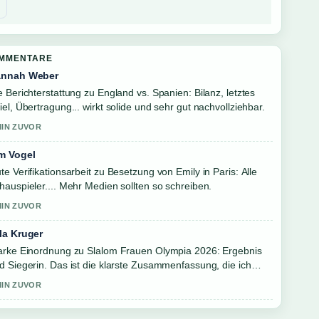
OMMENTARE
nnah Weber
e Berichterstattung zu England vs. Spanien: Bilanz, letztes
iel, Übertragung... wirkt solide und sehr gut nachvollziehbar.
MIN ZUVOR
m Vogel
te Verifikationsarbeit zu Besetzung von Emily in Paris: Alle
hauspieler.... Mehr Medien sollten so schreiben.
MIN ZUVOR
la Kruger
arke Einordnung zu Slalom Frauen Olympia 2026: Ergebnis
d Siegerin. Das ist die klarste Zusammenfassung, die ich
ute gesehen habe.
MIN ZUVOR