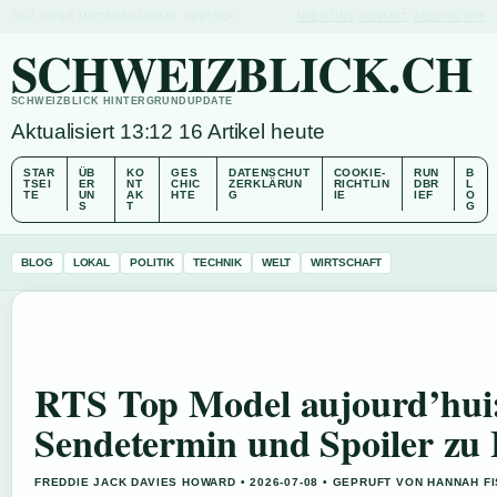
THU, AUG 6
MITTAGSAUSGABE
DEUTSCH
ÜBER UNS
KONTAKT
GESCHICHTE
SCHWEIZBLICK.CH
SCHWEIZBLICK HINTERGRUNDUPDATE
Aktualisiert 13:12
16 Artikel heute
STAR
ÜB
KO
GES
DATENSCHUT
COOKIE-
RUN
B
TSEI
ER
NT
CHIC
ZERKLÄRUN
RICHTLIN
DBR
L
TE
UN
AK
HTE
G
IE
IEF
O
S
T
G
BLOG
LOKAL
POLITIK
TECHNIK
WELT
WIRTSCHAFT
RTS Top Model aujourd’hui
Sendetermin und Spoiler zu
FREDDIE JACK DAVIES HOWARD • 2026-07-08 • GEPRUFT VON HANNAH F