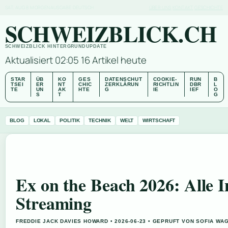
SAT, AUG 8
MORGENAUSGABE
DEUTSCH
ÜBER UNS
KONTAKT
GESCHICHTE
SCHWEIZBLICK.CH
SCHWEIZBLICK HINTERGRUNDUPDATE
Aktualisiert 02:05
16 Artikel heute
STAR
ÜB
KO
GES
DATENSCHUT
COOKIE-
RUN
B
TSEI
ER
NT
CHIC
ZERKLÄRUN
RICHTLIN
DBR
L
TE
UN
AK
HTE
G
IE
IEF
O
S
T
G
BLOG
LOKAL
POLITIK
TECHNIK
WELT
WIRTSCHAFT
Ex on the Beach 2026: Alle I
Streaming
FREDDIE JACK DAVIES HOWARD • 2026-06-23 • GEPRUFT VON SOFIA WA