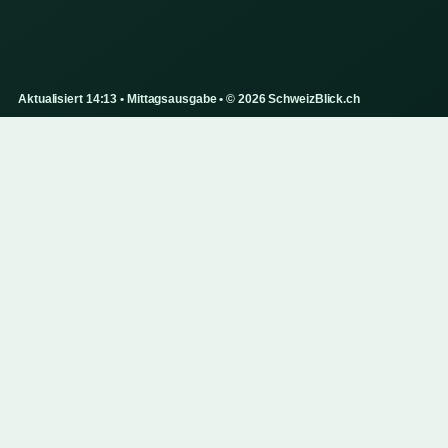
Aktualisiert 14:13 • Mittagsausgabe • © 2026 SchweizBlick.ch