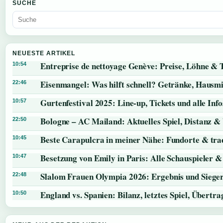
SUCHE
NEUESTE ARTIKEL
Entreprise de nettoyage Genève: Preise, Löhne & 
10:54
Eisenmangel: Was hilft schnell? Getränke, Hausmi
22:46
Gurtenfestival 2025: Line-up, Tickets und alle Info
10:57
Bologne – AC Mailand: Aktuelles Spiel, Distanz &
22:50
Beste Carapulcra in meiner Nähe: Fundorte & trad
10:45
Besetzung von Emily in Paris: Alle Schauspieler &
10:47
Slalom Frauen Olympia 2026: Ergebnis und Siege
22:48
England vs. Spanien: Bilanz, letztes Spiel, Übert
10:50