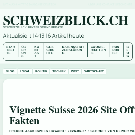
SAT, AUG 8
MITTAGSAUSGABE
DEUTSCH
ÜBER UNS
KONTAKT
GESCHICHTE
SCHWEIZBLICK.CH
SCHWEIZBLICK HINTERGRUNDUPDATE
Aktualisiert 14:13
16 Artikel heute
STAR
ÜB
KO
GES
DATENSCHUT
COOKIE-
RUN
B
TSEI
ER
NT
CHIC
ZERKLÄRUN
RICHTLIN
DBR
L
TE
UN
AK
HTE
G
IE
IEF
O
S
T
G
BLOG
LOKAL
POLITIK
TECHNIK
WELT
WIRTSCHAFT
Vignette Suisse 2026 Site Off
Fakten
FREDDIE JACK DAVIES HOWARD • 2026-05-27 • GEPRUFT VON OLIVER W