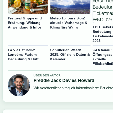
Pretuval Grippe und
Météo 15 jours Sion:
Erkältung: Wirkung,
aktuelle Vorhersage &
TBD Tickets
Anwendung & Infos
Klima fürs Wallis
Bedeutung,
Ticketmast
2026
La Vie Est Belle:
Schulferien Waadt
C&A Aarau:
Lancôme Parfum –
2025: Offizielle Daten &
Öffnungsze
Bedeutung & Duft
Kalender
aktuelle
Filialschli
UBER DEN AUTOR
Freddie Jack Davies Howard
Wir veröffentlichen täglich faktenbasierte Bericht