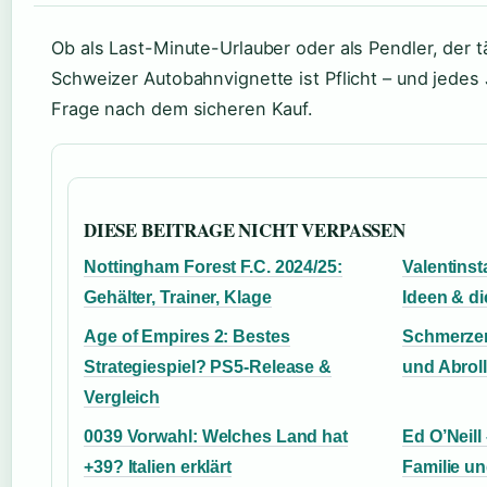
Ob als Last-Minute-Urlauber oder als Pendler, der t
Schweizer Autobahnvignette ist Pflicht – und jedes J
Frage nach dem sicheren Kauf.
DIESE BEITRAGE NICHT VERPASSEN
Nottingham Forest F.C. 2024/25:
Valentins
Gehälter, Trainer, Klage
Ideen & d
Age of Empires 2: Bestes
Schmerzen
Strategiespiel? PS5-Release &
und Abroll
Vergleich
0039 Vorwahl: Welches Land hat
Ed O’Neill 
+39? Italien erklärt
Familie u