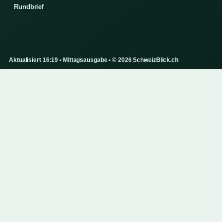
Rundbrief
Aktualisiert 16:19 • Mittagsausgabe • © 2026 SchweizBlick.ch