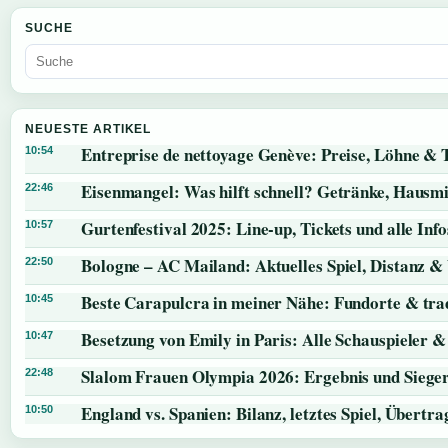
SUCHE
NEUESTE ARTIKEL
Entreprise de nettoyage Genève: Preise, Löhne & 
10:54
Eisenmangel: Was hilft schnell? Getränke, Hausmi
22:46
Gurtenfestival 2025: Line-up, Tickets und alle Info
10:57
Bologne – AC Mailand: Aktuelles Spiel, Distanz &
22:50
Beste Carapulcra in meiner Nähe: Fundorte & trad
10:45
Besetzung von Emily in Paris: Alle Schauspieler &
10:47
Slalom Frauen Olympia 2026: Ergebnis und Siege
22:48
England vs. Spanien: Bilanz, letztes Spiel, Übert
10:50