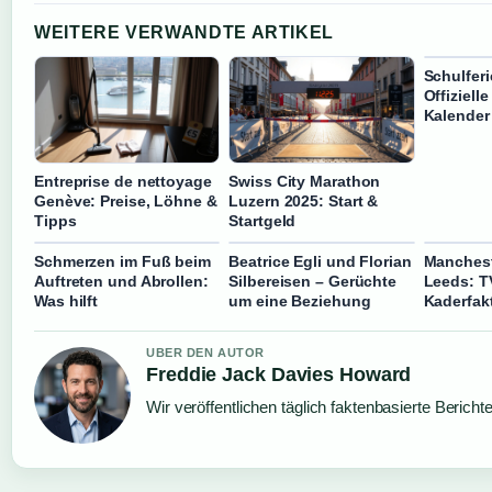
WEITERE VERWANDTE ARTIKEL
Schulfer
Offiziell
Kalender
Entreprise de nettoyage
Swiss City Marathon
Genève: Preise, Löhne &
Luzern 2025: Start &
Tipps
Startgeld
Schmerzen im Fuß beim
Beatrice Egli und Florian
Manchest
Auftreten und Abrollen:
Silbereisen – Gerüchte
Leeds: TV
Was hilft
um eine Beziehung
Kaderfak
UBER DEN AUTOR
Freddie Jack Davies Howard
Wir veröffentlichen täglich faktenbasierte Bericht