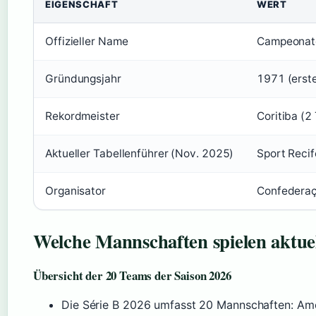
EIGENSCHAFT
WERT
Offizieller Name
Campeonato 
Gründungsjahr
1971 (erst
Rekordmeister
Coritiba (2 
Aktueller Tabellenführer (Nov. 2025)
Sport Recif
Organisator
Confederaçã
Welche Mannschaften spielen aktuel
Übersicht der 20 Teams der Saison 2026
Die Série B 2026 umfasst 20 Mannschaften: Amér