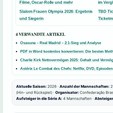
Filme, Oscar-Rolle und mehr
im Verg
Slalom Frauen Olympia 2026: Ergebnis
TBD Tic
und Siegerin
Ticketm
4 VERWANDTE ARTIKEL
Osasuna – Real Madrid – 2:1-Sieg und Analyse
PDF in Word kostenlos konvertieren: Die besten Met
Charlie Kirk Nettovermögen 2025: Gehalt und Vermö
Astérix Le Combat des Chefs: Netflix, DVD, Episoden
Aktuelle Saison:
2026 ·
Anzahl der Mannschaften:
2
(Hin- und Rückspiel) ·
Organisator:
Confederação Brasi
Aufsteiger in die Série A:
4 Mannschaften ·
Absteiger 