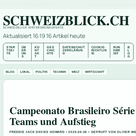
SAT, AUG 8
MITTAGSAUSGABE
DEUTSCH
ÜBER UNS
KONTAKT
GESCHICHTE
SCHWEIZBLICK.CH
SCHWEIZBLICK HINTERGRUNDUPDATE
Aktualisiert 16:19
16 Artikel heute
STAR
ÜB
KO
GES
DATENSCHUT
COOKIE-
RUN
B
TSEI
ER
NT
CHIC
ZERKLÄRUN
RICHTLIN
DBR
L
TE
UN
AK
HTE
G
IE
IEF
O
S
T
G
BLOG
LOKAL
POLITIK
TECHNIK
WELT
WIRTSCHAFT
Campeonato Brasileiro Série 
Teams und Aufstieg
FREDDIE JACK DAVIES HOWARD • 2026-06-06 • GEPRUFT VON OLIVER W