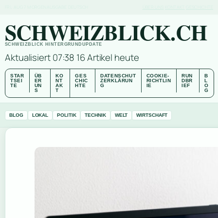
FRI, AUG 7
MORGENAUSGABE
DEUTSCH
ÜBER UNS
KONTAKT
GESCHICHTE
SCHWEIZBLICK.CH
SCHWEIZBLICK HINTERGRUNDUPDATE
Aktualisiert 07:38
16 Artikel heute
STAR
ÜB
KO
GES
DATENSCHUT
COOKIE-
RUN
B
TSEI
ER
NT
CHIC
ZERKLÄRUN
RICHTLIN
DBR
L
TE
UN
AK
HTE
G
IE
IEF
O
S
T
G
BLOG
LOKAL
POLITIK
TECHNIK
WELT
WIRTSCHAFT