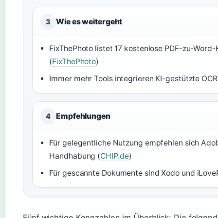
Wie es weitergeht
3
FixThePhoto listet 17 kostenlose PDF-zu-Word
(
FixThePhoto
)
Immer mehr Tools integrieren KI-gestützte OCR,
Empfehlungen
4
Für gelegentliche Nutzung empfehlen sich Ado
Handhabung (
CHIP.de
)
Für gescannte Dokumente sind Xodo und iLoveP
Fünf wichtige Kennzahlen im Überblick: Die folgende