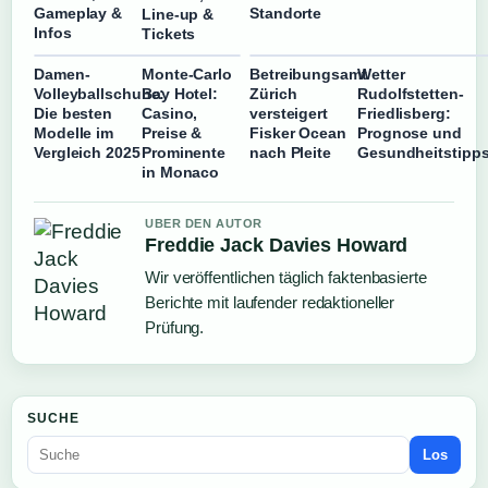
Gameplay &
Standorte
Line-up &
Infos
Tickets
Damen-
Monte-Carlo
Betreibungsamt
Wetter
Volleyballschuhe:
Bay Hotel:
Zürich
Rudolfstetten-
Die besten
Casino,
versteigert
Friedlisberg:
Modelle im
Preise &
Fisker Ocean
Prognose und
Vergleich 2025
Prominente
nach Pleite
Gesundheitstipp
in Monaco
UBER DEN AUTOR
Freddie Jack Davies Howard
Wir veröffentlichen täglich faktenbasierte
Berichte mit laufender redaktioneller
Prüfung.
SUCHE
Los