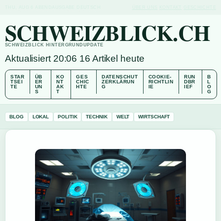
THU, AUG 6
ABENDAUSGABE
DEUTSCH
ÜBER UNS
KONTAKT
GESCHICHTE
SCHWEIZBLICK.CH
SCHWEIZBLICK HINTERGRUNDUPDATE
Aktualisiert 20:06
16 Artikel heute
STAR
ÜB
KO
GES
DATENSCHUT
COOKIE-
RUN
B
TSEI
ER
NT
CHIC
ZERKLÄRUN
RICHTLIN
DBR
L
TE
UN
AK
HTE
G
IE
IEF
O
S
T
G
BLOG
LOKAL
POLITIK
TECHNIK
WELT
WIRTSCHAFT