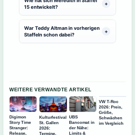
Wie hat sich Meredith in Staffel
15 entwickelt?
War Teddy Altman in vorherigen
Staffeln schon dabei?
WEITERE VERWANDTE ARTIKEL
VW T-Roc
2026: Preis,
Größe,
Digimon
UBS
Kulturfestival
Schwächen
Story Time
Bancomat in
St. Gallen
im Vergleich
Stranger:
der Nähe:
2026:
Release,
Limits &
Termine,