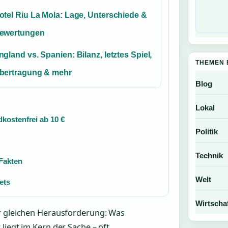
otel Riu La Mola: Lage, Unterschiede &
ewertungen
ngland vs. Spanien: Bilanz, letztes Spiel,
THEMEN 
bertragung & mehr
Blog
Lokal
kostenfrei ab 10 €
Politik
Technik
 Fakten
Welt
ets
Wirtscha
er gleichen Herausforderung: Was
liegt im Kern der Sache – oft