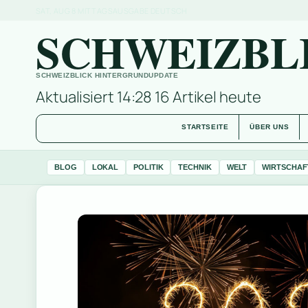
SAT, AUG 8
MITTAGSAUSGABE
DEUTSCH
SCHWEIZBL
SCHWEIZBLICK HINTERGRUNDUPDATE
Aktualisiert 14:28
16 Artikel heute
STARTSEITE
ÜBER UNS
BLOG
LOKAL
POLITIK
TECHNIK
WELT
WIRTSCHAF