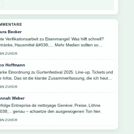
OMMENTARE
ura Becker
te Verifikationsarbeit zu Eisenmangel: Was hilft schnell?
tränke, Hausmittel &#038;.... Mehr Medien sollten so
hreiben.
MIN ZUVOR
co Hoffmann
arke Einordnung zu Gurtenfestival 2025: Line-up, Tickets und
le Infos. Das ist die klarste Zusammenfassung, die ich heute
sehen habe.
MIN ZUVOR
nnah Weber
rfolge Entreprise de nettoyage Genève: Preise, Löhne
038;... genau – schaetze den ausgewogenen Ton hier.
MIN ZUVOR