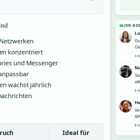
ind
LIVE-K
La
n Netzwerken
Gu
Ge
en konzentriert
sc
4 
ories und Messenger
Ni
 anpassbar
St
al
en wächst jährlich
ge
6 
nachrichten
Ha
Ve
&#
8 
pruch
Ideal für