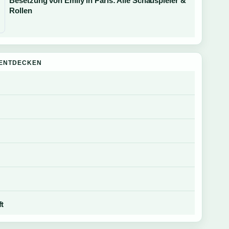
Besetzung von Emily in Paris: Alle Schauspieler &
Rollen
ENTDECKEN
ft