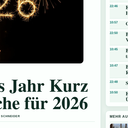
E
22:46
G
10:57
B
22:50
10:45
t
B
10:47
s Jahr Kurz
22:48
he für 2026
E
10:50
MEHR AU
A SCHNEIDER