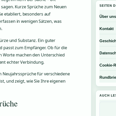
SEITEN 
u sagen. Kurze Sprüche zum Neuen
ße etabliert, besonders auf
Über uns
rfassen in wenigen Sätzen, was
n.
Kontakt
Kürze und Substanz. Ein guter
Geschich
d passt zum Empfänger. Ob für die
Datensch
igen Worte machen den Unterschied
nt echter Verbindung.
Cookie-Ri
n Neujahrssprüche für verschiedene
Rundbrie
t, und zeigt, wie Sie Ihre eigenen
AUCH LE
prüche