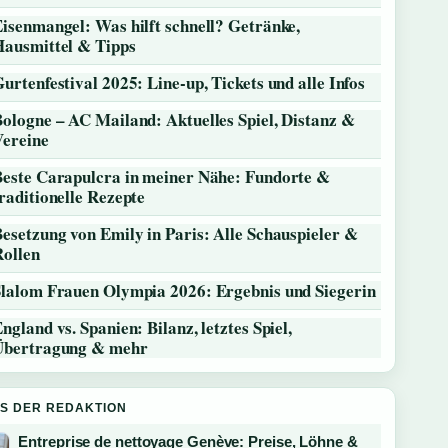
isenmangel: Was hilft schnell? Getränke,
Hausmittel & Tipps
urtenfestival 2025: Line-up, Tickets und alle Infos
ologne – AC Mailand: Aktuelles Spiel, Distanz &
Vereine
Beste Carapulcra in meiner Nähe: Fundorte &
raditionelle Rezepte
esetzung von Emily in Paris: Alle Schauspieler &
Rollen
Slalom Frauen Olympia 2026: Ergebnis und Siegerin
ngland vs. Spanien: Bilanz, letztes Spiel,
Übertragung & mehr
S DER REDAKTION
Entreprise de nettoyage Genève: Preise, Löhne &