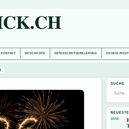
ICK.CH
KONTAKT
GESCHICHTE
DATENSCHUTZERKLÄRUNG
COOKIE-RICHT
T
SUCHE
NEUESTE
E
10:54