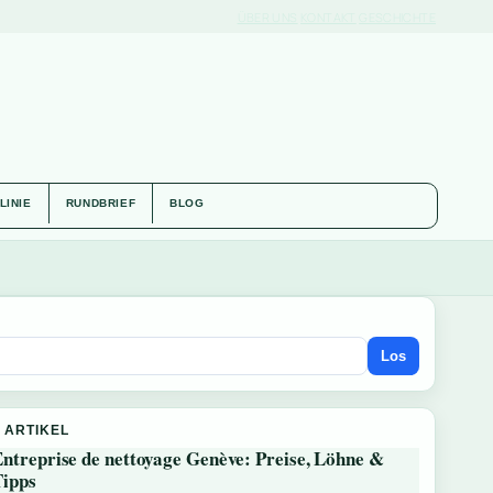
ÜBER UNS
KONTAKT
GESCHICHTE
LINIE
RUNDBRIEF
BLOG
Los
 ARTIKEL
ntreprise de nettoyage Genève: Preise, Löhne &
Tipps