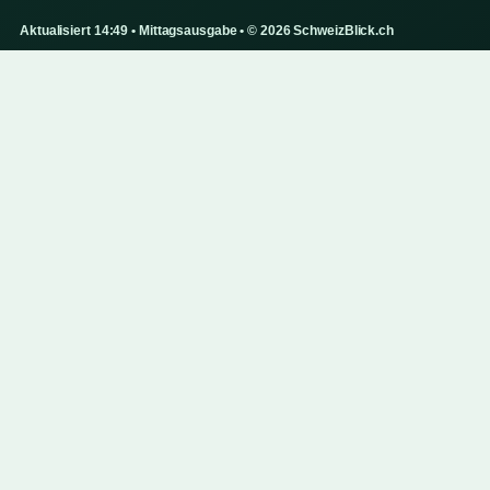
Aktualisiert 14:49 • Mittagsausgabe • © 2026 SchweizBlick.ch