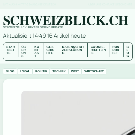
SAT, AUG 8
MITTAGSAUSGABE
DEUTSCH
ÜBER UNS
KONTAKT
GESCHICHTE
SCHWEIZBLICK.CH
SCHWEIZBLICK HINTERGRUNDUPDATE
Aktualisiert 14:49
16 Artikel heute
STAR
ÜB
KO
GES
DATENSCHUT
COOKIE-
RUN
B
TSEI
ER
NT
CHIC
ZERKLÄRUN
RICHTLIN
DBR
L
TE
UN
AK
HTE
G
IE
IEF
O
S
T
G
BLOG
LOKAL
POLITIK
TECHNIK
WELT
WIRTSCHAFT