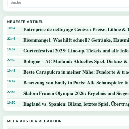
NEUESTE ARTIKEL
Entreprise de nettoyage Genève: Preise, Löhne & 
10:54
Eisenmangel: Was hilft schnell? Getränke, Hausmi
22:46
Gurtenfestival 2025: Line-up, Tickets und alle Info
10:57
Bologne – AC Mailand: Aktuelles Spiel, Distanz &
22:50
Beste Carapulcra in meiner Nähe: Fundorte & trad
10:45
Besetzung von Emily in Paris: Alle Schauspieler &
10:47
Slalom Frauen Olympia 2026: Ergebnis und Siege
22:48
England vs. Spanien: Bilanz, letztes Spiel, Übert
10:50
MEHR AUS DER REDAKTION