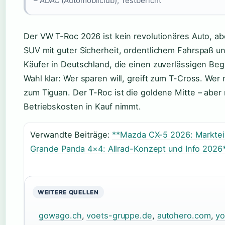
– ADAC (Automobilclub), Testbericht
Der VW T-Roc 2026 ist kein revolutionäres Auto, ab
SUV mit guter Sicherheit, ordentlichem Fahrspaß und
Käufer in Deutschland, die einen zuverlässigen Begl
Wahl klar: Wer sparen will, greift zum T-Cross. We
zum Tiguan. Der T-Roc ist die goldene Mitte – abe
Betriebskosten in Kauf nimmt.
Verwandte Beiträge:
**Mazda CX-5 2026: Marktei
Grande Panda 4×4: Allrad-Konzept und Info 2026
WEITERE QUELLEN
gowago.ch
,
voets-gruppe.de
,
autohero.com
,
yo