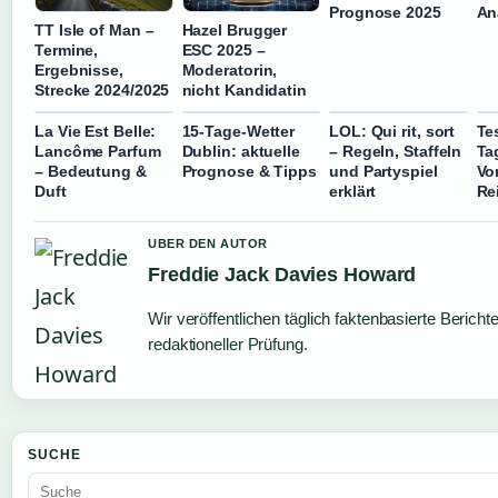
Prognose 2025
An
TT Isle of Man –
Hazel Brugger
Termine,
ESC 2025 –
Ergebnisse,
Moderatorin,
Strecke 2024/2025
nicht Kandidatin
La Vie Est Belle:
15-Tage-Wetter
LOL: Qui rit, sort
Te
Lancôme Parfum
Dublin: aktuelle
– Regeln, Staffeln
Ta
– Bedeutung &
Prognose & Tipps
und Partyspiel
Vo
Duft
erklärt
Re
UBER DEN AUTOR
Freddie Jack Davies Howard
Wir veröffentlichen täglich faktenbasierte Bericht
redaktioneller Prüfung.
SUCHE