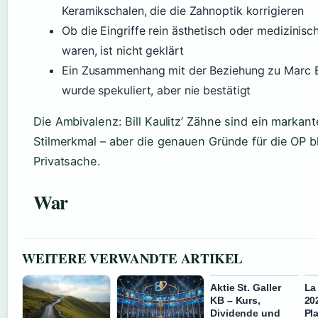
Keramikschalen, die die Zahnoptik korrigieren
Ob die Eingriffe rein ästhetisch oder medizinis
waren, ist nicht geklärt
Ein Zusammenhang mit der Beziehung zu Marc 
wurde spekuliert, aber nie bestätigt
Die Ambivalenz: Bill Kaulitz’ Zähne sind ein markan
Stilmerkmal – aber die genauen Gründe für die OP b
Privatsache.
War
WEITERE VERWANDTE ARTIKEL
Aktie St. Galler
La
KB – Kurs,
20
Dividende und
Pl