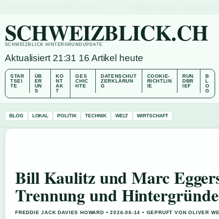
THU, AUG 6
ABENDAUSGABE
DEUTSCH
ÜBER UNS
KONTAKT
GESCHICHTE
SCHWEIZBLICK.CH
SCHWEIZBLICK HINTERGRUNDUPDATE
Aktualisiert 21:31
16 Artikel heute
STAR
ÜB
KO
GES
DATENSCHUT
COOKIE-
RUN
B
TSEI
ER
NT
CHIC
ZERKLÄRUN
RICHTLIN
DBR
L
TE
UN
AK
HTE
G
IE
IEF
O
S
T
G
BLOG
LOKAL
POLITIK
TECHNIK
WELT
WIRTSCHAFT
Bill Kaulitz und Marc Egger
Trennung und Hintergründe
FREDDIE JACK DAVIES HOWARD • 2026-06-14 • GEPRUFT VON OLIVER W